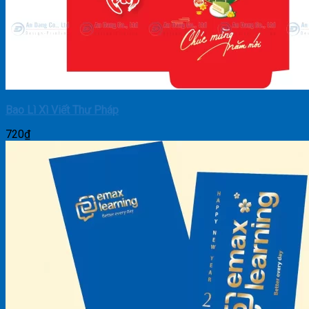
Bao Lì Xì Viết Thư Pháp
720
₫