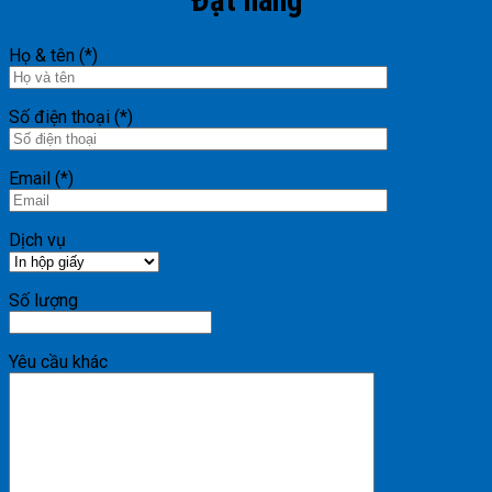
Đặt hàng
Họ & tên (*)
Số điện thoại (*)
Email (*)
Dịch vụ
Số lượng
Yêu cầu khác