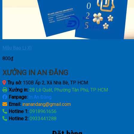
Mẫu Bao Lì Xì
800
₫
XƯỞNG IN AN ĐĂNG
Trụ sở:
150B Ấp 2, Xã Nhà Bè, TP. HCM.
Xưởng in:
28 Lê Quát, Phường Tân Phú, TP. HCM
.
Fanpage:
In An Đăng
Email:
inanandang@gmail.com
Hotline 1:
0918961656
Hotline 2:
0933441288