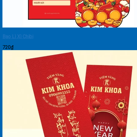
Bao Lì Xì Chibi
720
₫