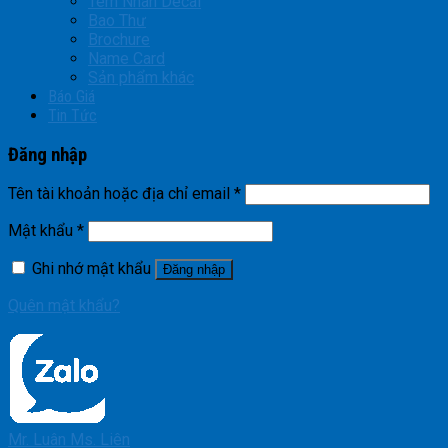
Tem Nhãn Decal
Bao Thư
Brochure
Name Card
Sản phẩm khác
Báo Giá
Tin Tức
Đăng nhập
Tên tài khoản hoặc địa chỉ email
*
Mật khẩu
*
Ghi nhớ mật khẩu
Đăng nhập
Quên mật khẩu?
Mr. Luân
Ms. Liên