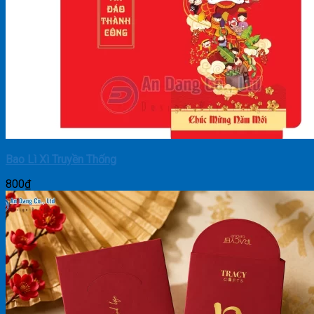
Bao Lì Xì Truyền Thống
800
₫