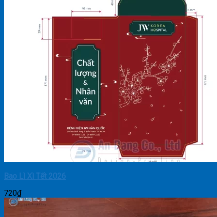
Bao Lì Xì Tết 2026
720
₫