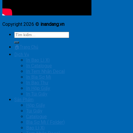
Copyright 2026 ©
inandang.vn
Tìm
kiếm:
🏠Trang Chủ
Dịch Vụ
In Bao Lì Xì
In Catalogue
In Tem Nhãn Decal
In Bìa Sơ Mi
In Bao Thư
In Hộp Giấy
In Túi Giấy
Sản Phẩm
Hộp Giấy
Túi Giấy
Catalogue
Bìa Sơ Mi ( Folder)
Bao Lì Xì