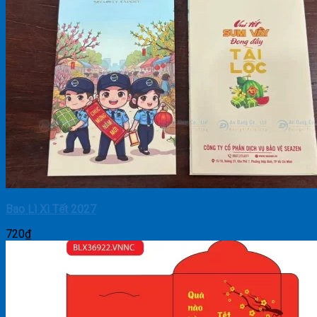
Bao Lì Xì Tết 2027
720
₫