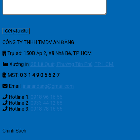
CÔNG TY TNHH TMDV AN ĐĂNG
Trụ sở: 150B Ấp 2, Xã Nhà Bè, TP. HCM.
Xưởng in:
28 Lê Quát, Phường Tân Phú, TP. HCM.
MST:
0 3 1 4 9 0 5 6 2 7
Email:
inanandang@gmail.com
Hotline 1:
0918 96 16 56
Hotline 2:
0933 44 12 88
Hotline 3:
0918 78 16 56
Chính Sách