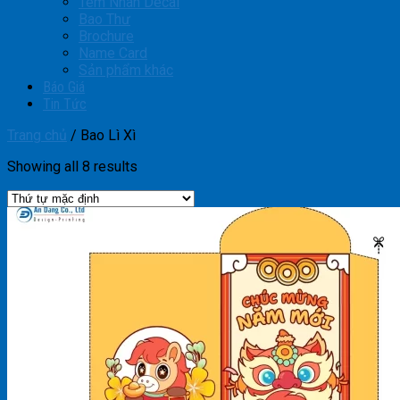
Tem Nhãn Decal
Bao Thư
Brochure
Name Card
Sản phẩm khác
Báo Giá
Tin Tức
Trang chủ
/
Bao Lì Xì
Showing all 8 results