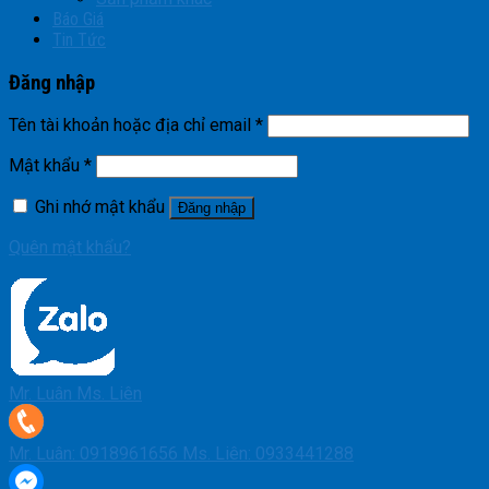
Báo Giá
Tin Tức
Đăng nhập
Tên tài khoản hoặc địa chỉ email
*
Mật khẩu
*
Ghi nhớ mật khẩu
Đăng nhập
Quên mật khẩu?
Mr. Luân
Ms. Liên
Mr. Luân: 0918961656
Ms. Liên: 0933441288