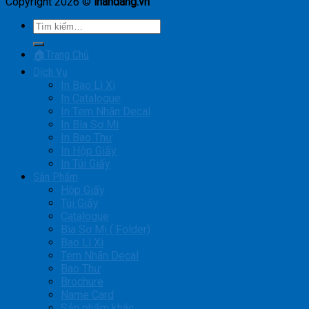
Copyright 2026 ©
inandang.vn
Tìm
kiếm:
🏠Trang Chủ
Dịch Vụ
In Bao Lì Xì
In Catalogue
In Tem Nhãn Decal
In Bìa Sơ Mi
In Bao Thư
In Hộp Giấy
In Túi Giấy
Sản Phẩm
Hộp Giấy
Túi Giấy
Catalogue
Bìa Sơ Mi ( Folder)
Bao Lì Xì
Tem Nhãn Decal
Bao Thư
Brochure
Name Card
Sản phẩm khác