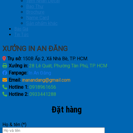
Tem Nhãn Decal
Bao Thư
Brochure
Name Card
Sản phẩm khác
Báo Giá
Tin Tức
XƯỞNG IN AN ĐĂNG
Trụ sở:
150B Ấp 2, Xã Nhà Bè, TP. HCM.
Xưởng in:
28 Lê Quát, Phường Tân Phú, TP. HCM
.
Fanpage:
In An Đăng
Email:
inanandang@gmail.com
Hotline 1:
0918961656
Hotline 2:
0933441288
Đặt hàng
Họ & tên (*)