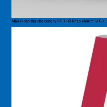
Mẫu in bao thư cho công ty CP Xuất Nhập Khẩu Y Tế Gia L