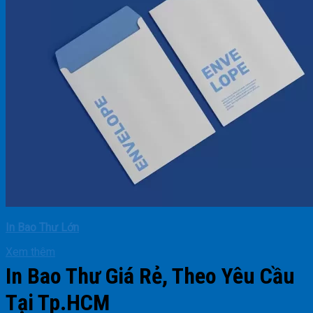
In Bao Thư Lớn
Xem thêm
In Bao Thư Giá Rẻ, Theo Yêu Cầu
Tại Tp.HCM