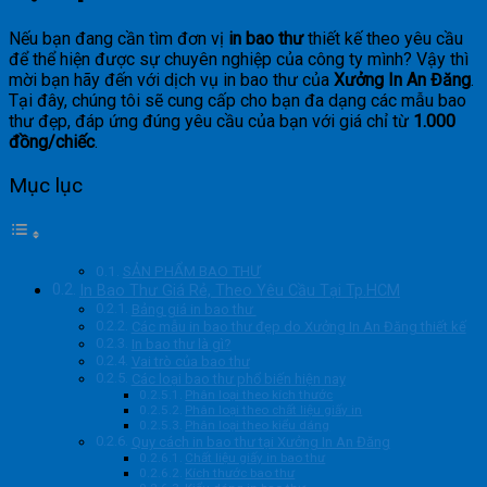
Nếu bạn đang cần tìm đơn vị
in bao thư
thiết kế theo yêu cầu
để thể hiện được sự chuyên nghiệp của công ty mình? Vậy thì
mời bạn hãy đến với dịch vụ in bao thư của
Xưởng In An Đăng
.
Tại đây, chúng tôi sẽ cung cấp cho bạn đa dạng các mẫu bao
thư đẹp, đáp ứng đúng yêu cầu của bạn với giá chỉ từ
1.000
đồng/chiếc
.
Mục lục
SẢN PHẨM BAO THƯ
In Bao Thư Giá Rẻ, Theo Yêu Cầu Tại Tp.HCM
Bảng giá in bao thư
Các mẫu in bao thư đẹp do Xưởng In An Đăng thiết kế
In bao thư là gì?
Vai trò của bao thư
Các loại bao thư phổ biến hiện nay
Phân loại theo kích thước
Phân loại theo chất liệu giấy in
Phân loại theo kiểu dáng
Quy cách in bao thư tại Xưởng In An Đăng
Chất liệu giấy in bao thư
Kích thước bao thư