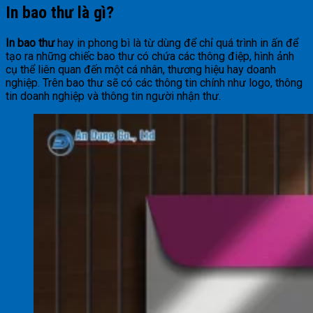
In bao thư là gì?
In bao thư
hay in phong bì là từ dùng để chỉ quá trình in ấn để
tạo ra những chiếc bao thư có chứa các thông điệp, hình ảnh
cụ thể liên quan đến một cá nhân, thương hiệu hay doanh
nghiệp. Trên bao thư sẽ có các thông tin chính như logo, thông
tin doanh nghiệp và thông tin người nhận thư.