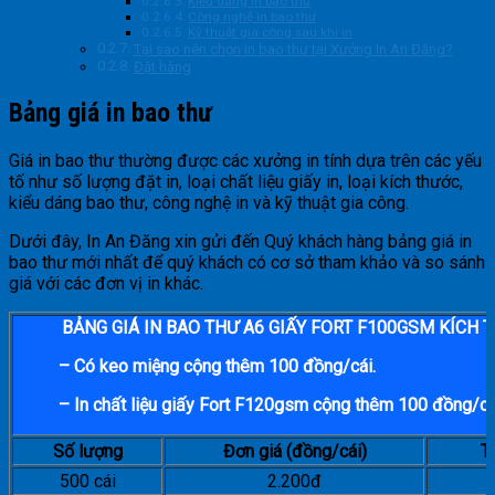
Kiểu dáng in bao thư
Công nghệ in bao thư
Kỹ thuật gia công sau khi in
Tại sao nên chọn in bao thư tại Xưởng In An Đăng?
Đặt hàng
Bảng giá in bao thư
Giá in bao thư thường được các xưởng in tính dựa trên các yếu
tố như số lượng đặt in, loại chất liệu giấy in, loại kích thước,
kiểu dáng bao thư, công nghệ in và kỹ thuật gia công.
Dưới đây, In An Đăng xin gửi đến Quý khách hàng bảng giá in
bao thư mới nhất để quý khách có cơ sở tham khảo và so sánh
giá với các đơn vị in khác.
BẢNG GIÁ IN BAO THƯ A6 GIẤY FORT F100GSM KÍCH
– Có keo miệng cộng thêm 100 đồng/cái.
– In chất liệu giấy Fort F120gsm cộng thêm 100 đồng/cá
Số lượng
Đơn giá (đồng/cái)
T
500 cái
2.200đ