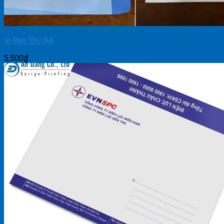
In Bao Thư A4
5,500
₫