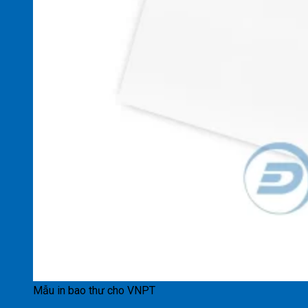
Mẫu in bao thư cho VNPT