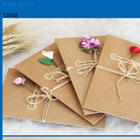
In Bao Thư A5
1,500
₫