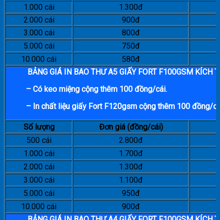
1.000 cái
1.300đ
2.000 cái
900đ
3.000 cái
800đ
5.000 cái
750đ
10.000 cái
580đ
BẢNG GIÁ IN BAO THƯ A5 GIẤY FORT F100GSM KÍCH
– Có keo miệng cộng thêm 100 đồng/cái.
– In chất liệu giấy Fort F120gsm cộng thêm 100 đồng/cá
Số lượng
Đơn giá (đồng/cái)
500 cái
2.800đ
1.000 cái
1.700đ
2.000 cái
1.300đ
3.000 cái
1.100đ
5.000 cái
950đ
10.000 cái
900đ
BẢNG GIÁ IN BAO THƯ A4 GIẤY FORT F100GSM KÍCH