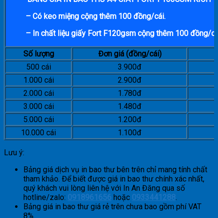
– Có keo miệng cộng thêm 100 đồng/cái.
– In chất liệu giấy Fort F120gsm cộng thêm 100 đồng/cá
Số lượng
Đơn giá (đồng/cái)
500 cái
3.900đ
1.000 cái
2.900đ
2.000 cái
1.780đ
3.000 cái
1.480đ
5.000 cái
1.200đ
10.000 cái
1.100đ
Lưu ý:
Bảng giá dịch vụ in bao thư bên trên chỉ mang tính chất
tham khảo. Để biết được giá in bao thư chính xác nhất,
quý khách vui lòng liên hệ với In An Đăng qua số
hotline/zalo:
0918961656
hoặc
0933441288
.
Bảng giá in bao thư giá rẻ trên chưa bao gồm phí VAT
8%.