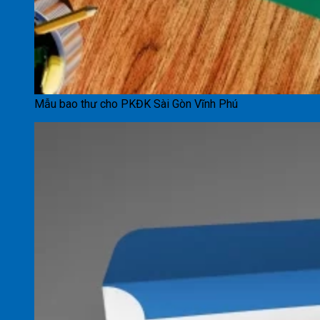
Mẫu bao thư cho PKĐK Sài Gòn Vĩnh Phú