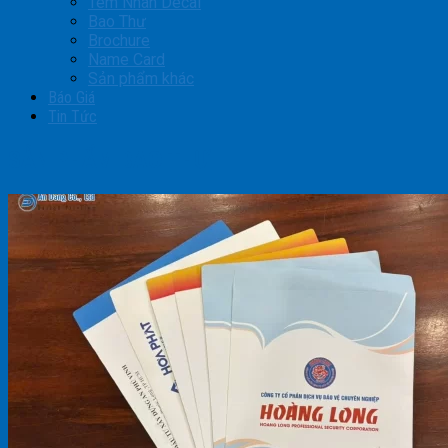
Tem Nhãn Decal
Bao Thư
Brochure
Name Card
Sản phẩm khác
Báo Giá
Tin Tức
SẢN PHẨM BAO THƯ