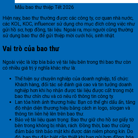
Mẫu bao thư thiệp Tết 2026
Hiện nay, bao thư thường được các công ty, cơ quan nhà nước,
các KOL, KOC, influencer sử dụng cho mục đích công việc như
gửi hồ sơ, hợp đồng, tài liệu. Ngoài ra, mọi người cũng thường
sử dụng bao thư để gửi thiệp mời cưới hỏi, sinh nhật.
Vai trò của bao thư
Ngoài việc là lớp bìa bảo vệ tài liệu bên trong thì bao thư còn
có nhiều giá trị ý nghĩa khác như là:
Thể hiện sự chuyên nghiệp của doanh nghiệp, tổ chức:
Khách hàng, đối tác sẽ đánh giá cao và tin tưởng doanh
nghiệp hơn khi họ nhận được tài liệu được cất trong một
bao thư chỉn chu và có nêu rõ thông tin công ty.
Lan tỏa hình ảnh thương hiệu: Bạn có thể ghi dấu ấn, tăng
độ nhận diện thương hiệu bằng cách in logo, slogan và
thông tin liên hệ lên trên bao thư.
Bảo vệ tài liệu quan trọng: Bao thư giữ cho hồ sơ giấy tờ
bên trong không bị nhăn, rách. Đồng thời, bao thư cũng
đảm bảo tính bảo mật khi được dán niêm phong kín. Do
đó, bao thư đặc biệt cần thiết khi bạn gửi hợp đồng, hóa