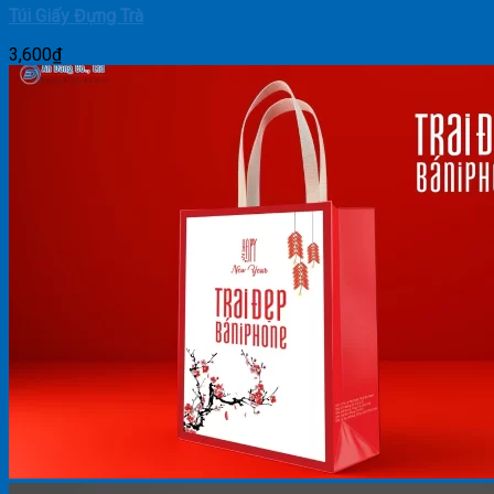
Túi Giấy Đựng Trà
3,600
₫