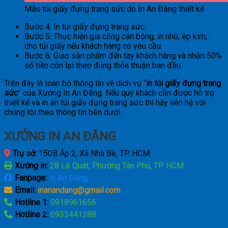
Mẫu túi giấy đựng trang sức do In An Đăng thiết kế
Bước 4: In túi giấy đựng trang sức.
Bước 5: Thực hiện gia công cán bóng, in nhũ, ép kim,…
cho túi giấy nếu khách hàng có yêu cầu.
Bước 6: Giao sản phẩm đến tay khách hàng và nhận 50%
số tiền còn lại theo đúng thỏa thuận ban đầu.
Trên đây là toàn bộ thông tin về dịch vụ “
in túi giấy đựng trang
sức
” của Xưởng In An Đăng. Nếu quý khách cần được hỗ trợ
thiết kế và in ấn túi giấy đựng trang sức thì hãy liên hệ với
chúng tôi theo thông tin bên dưới.
XƯỞNG IN AN ĐĂNG
Trụ sở:
150B Ấp 2, Xã Nhà Bè, TP. HCM.
Xưởng in:
28 Lê Quát, Phường Tân Phú, TP. HCM
.
Fanpage:
In An Đăng
Email:
inanandang@gmail.com
Hotline 1:
0918961656
Hotline 2:
0933441288