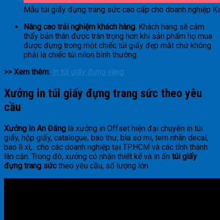
Mẫu túi giấy đựng trang sức cao cấp cho doanh nghiệp K
Nâng cao trải nghiệm khách hàng
. Khách hàng sẽ cảm
thấy bản thân được trân trọng hơn khi sản phẩm họ mua
được đựng trong một chiếc túi giấy đẹp mắt chứ không
phải là chiếc túi nilon bình thường.
>> Xem thêm:
In túi giấy đựng vàng
Xưởng in túi giấy đựng trang sức theo yêu
cầu
Xưởng In An Đăng
là xưởng in Offset hiện đại chuyên in túi
giấy, hộp giấy, catalogue, bao thư, bìa sơ mi, tem nhãn decal,
bao lì xì,.. cho các doanh nghiệp tại TP.HCM và các tỉnh thành
lân cận. Trong đó, xưởng có nhận thiết kế và in ấn
túi giấy
đựng trang sức
theo yêu cầu, số lượng lớn.