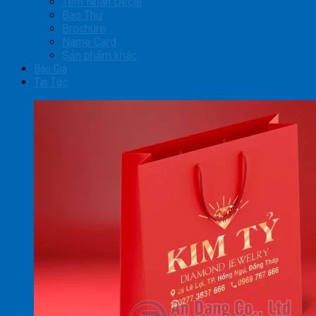
Tem Nhãn Decal
Bao Thư
Brochure
Name Card
Sản phẩm khác
Báo Giá
Tin Tức