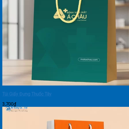
Túi Giấy Đựng Thuốc Tây
3,700
₫