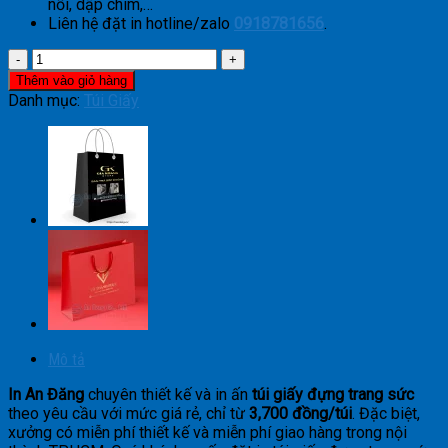
nổi, dập chìm,…
Liên hệ đặt in
hotline/zalo
0918781656
.
Túi
Giấy
Thêm vào giỏ hàng
Đựng
Danh mục:
Túi Giấy
Trang
Sức
Cao
Cấp
số
lượng
Mô tả
In An Đăng
chuyên thiết kế và in ấn
túi giấy đựng trang sức
theo yêu cầu với mức giá rẻ, chỉ từ
3,700 đồng/túi
. Đặc biệt,
xưởng có miễn phí thiết kế và miễn phí giao hàng trong nội