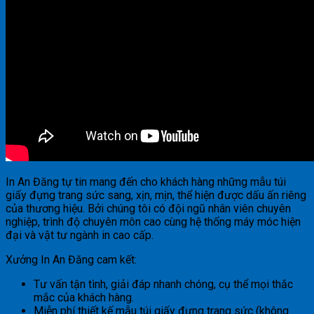
In An Đăng tự tin mang đến cho khách hàng những mẫu túi
giấy đựng trang sức sang, xịn, mịn, thể hiện được dấu ấn riêng
của thương hiệu. Bởi chúng tôi có đội ngũ nhân viên chuyên
nghiệp, trình độ chuyên môn cao cùng hệ thống máy móc hiện
đại và vật tư ngành in cao cấp.
Xưởng In An Đăng cam kết:
Tư vấn tận tình, giải đáp nhanh chóng, cụ thể mọi thắc
mắc của khách hàng.
Miễn phí thiết kế mẫu túi giấy đựng trang sức (không