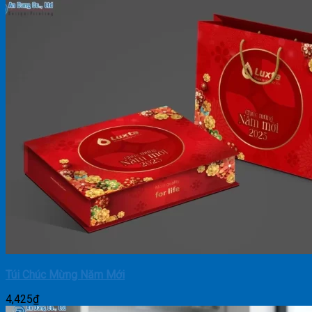
Túi Chúc Mừng Năm Mới
4,425
₫