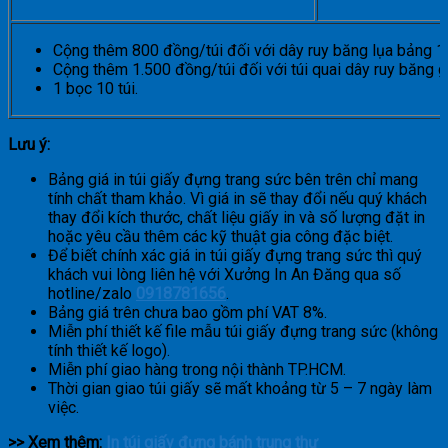
Cộng thêm 800 đồng/túi đối với dây ruy băng lụa bảng 1
Cộng thêm 1.500 đồng/túi đối với túi quai dây ruy băng g
1 bọc 10 túi.
Lưu ý:
Bảng giá in túi giấy đựng trang sức bên trên chỉ mang
tính chất tham khảo. Vì giá in sẽ thay đổi nếu quý khách
thay đổi kích thước, chất liệu giấy in và số lượng đặt in
hoặc yêu cầu thêm các kỹ thuật gia công đặc biệt.
Để biết chính xác giá in túi giấy đựng trang sức thì quý
khách vui lòng liên hệ với Xưởng In An Đăng qua số
hotline/zalo
0918781656
.
Bảng giá trên chưa bao gồm phí VAT 8%.
Miễn phí thiết kế file mẫu túi giấy đựng trang sức (không
tính thiết kế logo).
Miễn phí giao hàng trong nội thành TP.HCM.
Thời gian giao túi giấy sẽ mất khoảng từ 5 – 7 ngày làm
việc.
>> Xem thêm:
In túi giấy đựng bánh trung thư