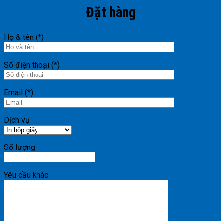
Đặt hàng
Họ & tên (*)
Số điện thoại (*)
Email (*)
Dịch vụ
Số lượng
Yêu cầu khác