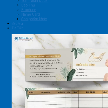
Tem Nhãn Decal
Bao Thư
Brochure
Name Card
Sản phẩm khác
Báo Giá
Tin Tức