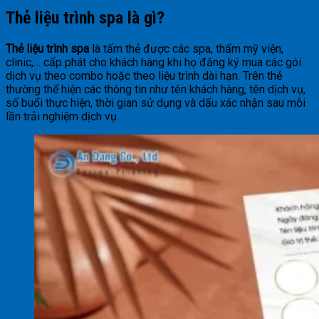
Thẻ liệu trình spa là gì?
Thẻ liệu trình spa
là tấm thẻ được các spa, thẩm mỹ viện,
clinic,… cấp phát cho khách hàng khi họ đăng ký mua các gói
dịch vụ theo combo hoặc theo liệu trình dài hạn. Trên thẻ
thường thể hiện các thông tin như tên khách hàng, tên dịch vụ,
số buổi thực hiện, thời gian sử dụng và dấu xác nhận sau mỗi
lần trải nghiệm dịch vụ.