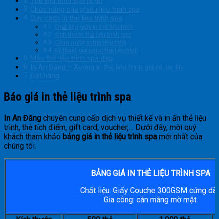
Thẻ liệu trình spa là gì?
Chức năng của phiếu liệu trình spa
Quy cách in thẻ liệu trình spa
Chất liệu giấy in thẻ liệu trình
Kích thước thẻ liệu trình spa
Công nghệ in thẻ liệu trình
Kỹ thuật gia công thẻ liệu trình
Mẫu thẻ liệu trình spa đẹp
In An Đăng – Xưởng in thẻ liệu trình giá rẻ, uy tín
Đặt hàng
Báo giá in thẻ liệu trình spa
In An Đăng
chuyên cung cấp dịch vụ thiết kế và in ấn thẻ liệu
trình, thẻ tích điểm, gift card, voucher,… Dưới đây, mời quý
khách tham khảo
bảng giá in thẻ liệu trình spa
mới nhất của
chúng tôi.
BẢNG GIÁ IN THẺ LIỆU TRÌNH SPA
Chất liệu: Giấy Couche 300GSM cứng dày
Gia công: cán màng mờ mặt.