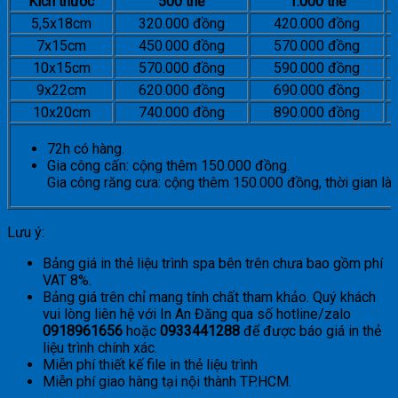
Kích thước
500 thẻ
1.000 thẻ
5,5x18cm
320.000 đồng
420.000 đồng
7x15cm
450.000 đồng
570.000 đồng
10x15cm
570.000 đồng
590.000 đồng
9x22cm
620.000 đồng
690.000 đồng
10x20cm
740.000 đồng
890.000 đồng
72h có hàng.
Gia công cấn: cộng thêm 150.000 đồng.
Gia công răng cưa: cộng thêm 150.000 đồng, thời gian là
Lưu ý:
Bảng giá in thẻ liệu trình spa bên trên chưa bao gồm phí
VAT 8%.
Bảng giá trên chỉ mang tính chất tham khảo. Quý khách
vui lòng liên hệ với In An Đăng qua số hotline/zalo
0918961656
hoặc
0933441288
để được báo giá in thẻ
liệu trình chính xác.
Miễn phí thiết kế file in thẻ liệu trình
Miễn phí giao hàng tại nội thành TP.HCM.