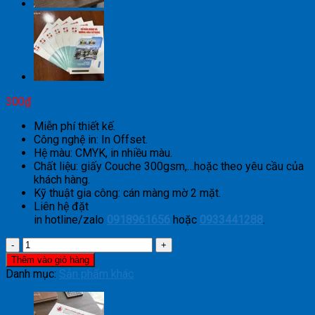
300
₫
Miễn phí thiết kế.
Công nghệ in: In Offset.
Hệ màu: CMYK, in nhiều màu.
Chất liệu: giấy Couche 300gsm,…hoặc theo yêu cầu của
khách hàng.
Kỹ thuật gia công: cán màng mờ 2 mặt.
Liên hệ đặt
in hotline/zalo
0918961656
hoặc
0933441288
.
Thẻ
Liệu
Thêm vào giỏ hàng
Trình
Danh mục:
Sản phẩm khác
Spa
số
lượng