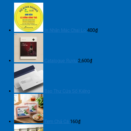
In Nhãn Mác Chai Lọ
400
₫
Catalogue Rượu
2,600
₫
Bao Thư Cửa Sổ Kiếng
Tem Chả Cá
160
₫