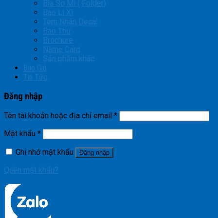
Bìa Sơ Mi ( Folder)
Bao Lì Xì
Tem Nhãn Decal
Bao Thư
Brochure
Name Card
Sản phẩm khác
Báo Giá
Tin Tức
Đăng nhập
Tên tài khoản hoặc địa chỉ email
*
Mật khẩu
*
Ghi nhớ mật khẩu
Đăng nhập
Quên mật khẩu?