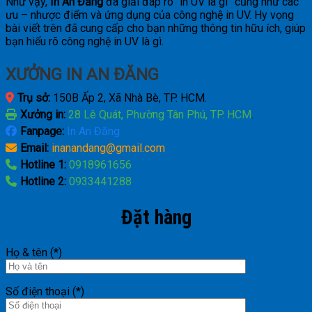
Như vậy,
In An Đăng
đã giải đáp rõ “in UV là gì” cũng như các
ưu – nhược điểm và ứng dụng của công nghệ in UV. Hy vọng
bài viết trên đã cung cấp cho bạn những thông tin hữu ích, giúp
bạn hiểu rõ công nghệ in UV là gì.
XƯỞNG IN AN ĐĂNG
Trụ sở:
150B Ấp 2, Xã Nhà Bè, TP. HCM.
Xưởng in:
28 Lê Quát, Phường Tân Phú, TP. HCM
.
Fanpage:
In An Đăng
Email:
inanandang@gmail.com
Hotline 1:
0918961656
Hotline 2:
0933441288
Đặt hàng
Họ & tên (*)
Số điện thoại (*)