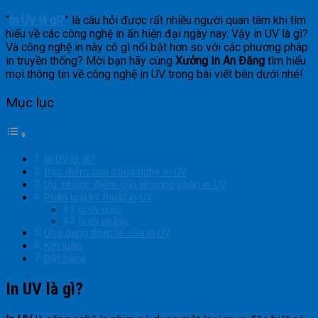
“
In UV là gì?
” là câu hỏi được rất nhiều người quan tâm khi tìm
hiểu về các công nghệ in ấn hiện đại ngày nay. Vậy in UV là gì?
Và công nghệ in này có gì nổi bật hơn so với các phương pháp
in truyền thống? Mời bạn hãy cùng
Xưởng In An Đăng
tìm hiểu
mọi thông tin về công nghệ in UV trong bài viết bên dưới nhé!
Mục lục
In UV là gì?
Đặc điểm của công nghệ in UV
Ưu, nhược điểm của phương pháp in UV
Phân loại kỹ thuật in UV
In UV cuộn
In UV phẳng
Ứng dụng thực tế của in UV
Kết luận
Đặt hàng
In UV là gì?