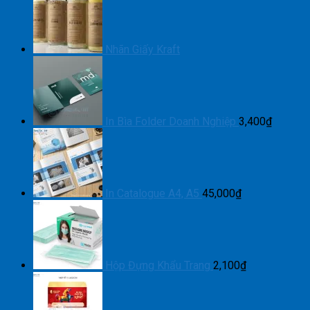
Nhãn Giấy Kraft
In Bìa Folder Doanh Nghiệp
3,400
₫
In Catalogue A4, A5
45,000
₫
Hộp Đựng Khẩu Trang
2,100
₫