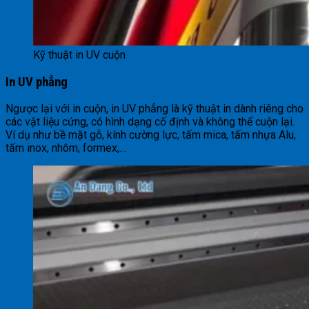
Kỹ thuật in UV cuộn
In UV phẳng
Ngược lại với in cuộn, in UV phẳng là kỹ thuật in dành riêng cho
các vật liệu cứng, có hình dạng cố định và không thể cuộn lại.
Ví dụ như bề mặt gỗ, kính cường lực, tấm mica, tấm nhựa Alu,
tấm inox, nhôm, formex,…