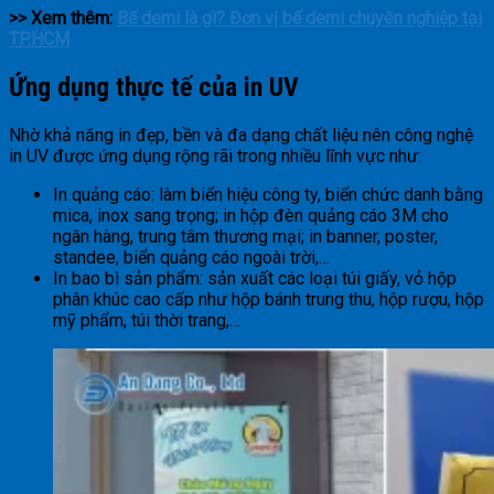
>> Xem thêm:
Bế demi là gì? Đơn vị bế demi chuyên nghiệp tại
TP.HCM
Ứng dụng thực tế của in UV
Nhờ khả năng in đẹp, bền và đa dạng chất liệu nên công nghệ
in UV được ứng dụng rộng rãi trong nhiều lĩnh vực như:
In quảng cáo: làm biển hiệu công ty, biển chức danh bằng
mica, inox sang trọng; in hộp đèn quảng cáo 3M cho
ngân hàng, trung tâm thương mại; in banner, poster,
standee, biển quảng cáo ngoài trời,…
In bao bì sản phẩm: sản xuất các loại túi giấy, vỏ hộp
phân khúc cao cấp như hộp bánh trung thu, hộp rượu, hộp
mỹ phẩm, túi thời trang,…