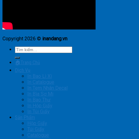
Copyright 2026 ©
inandang.vn
Tìm
kiếm:
🏠Trang Chủ
Dịch Vụ
In Bao Lì Xì
In Catalogue
In Tem Nhãn Decal
In Bìa Sơ Mi
In Bao Thư
In Hộp Giấy
In Túi Giấy
Sản Phẩm
Hộp Giấy
Túi Giấy
Catalogue