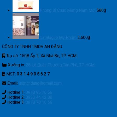
Phong Bì Chúc Mừng Năm Mới
580
₫
Catalogue Mỹ Phẩm
2,600
₫
CÔNG TY TNHH TMDV AN ĐĂNG
Trụ sở: 150B Ấp 2, Xã Nhà Bè, TP. HCM.
Xưởng in:
28 Lê Quát, Phường Tân Phú, TP. HCM.
MST:
0 3 1 4 9 0 5 6 2 7
Email:
inanandang@gmail.com
Hotline 1:
0918 96 16 56
Hotline 2:
0933 44 12 88
Hotline 3:
0918 78 16 56