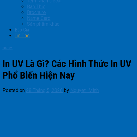
Tem Nhãn Decal
Bao Thư
Brochure
Name Card
Sản phẩm khác
Báo Giá
Tin Tức
Tin Tức
In UV Là Gì? Các Hình Thức In UV
Phổ Biến Hiện Nay
Posted on
28 Tháng 5, 2026
by
Nguyet_Minh