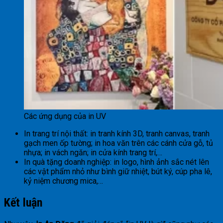
Các ứng dụng của in UV
In trang trí nội thất: in tranh kính 3D, tranh canvas, tranh
gạch men ốp tường; in hoa văn trên các cánh cửa gỗ, tủ
nhựa; in vách ngăn; in cửa kính trang trí,…
In quà tặng doanh nghiệp: in logo, hình ảnh sắc nét lên
các vật phẩm nhỏ như bình giữ nhiệt, bút ký, cúp pha lê,
kỷ niệm chương mica,…
Kết luận