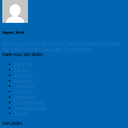
Nguyet_Minh
Bế Demi Là Gì? Đơn Vị Bế Demi Chuyên Nghiệp Tại TP.HCM
99+ Mẫu Bookmark Đẹp, Sáng Tạo, Độc Đáo
Danh mục sản phẩm
Bao Lì Xì
Bao Thư
Bìa Sơ Mi
Brochure
Catalogue
Hộp Giấy
Name Card
Sản phẩm khác
Tem Nhãn Decal
Túi Giấy
Sản phẩm