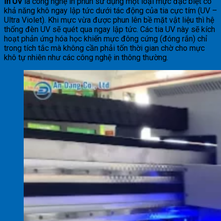
In UV
là công nghệ in phun sử dụng một loại mực đặc biệt có
khả năng khô ngay lập tức dưới tác động của tia cực tím (UV –
Ultra Violet). Khi mực vừa được phun lên bề mặt vật liệu thì hệ
thống đèn UV sẽ quét qua ngay lập tức. Các tia UV này sẽ kích
hoạt phản ứng hóa học khiến mực đông cứng (đóng rắn) chỉ
trong tích tắc mà không cần phải tốn thời gian chờ cho mực
khô tự nhiên như các công nghệ in thông thường.