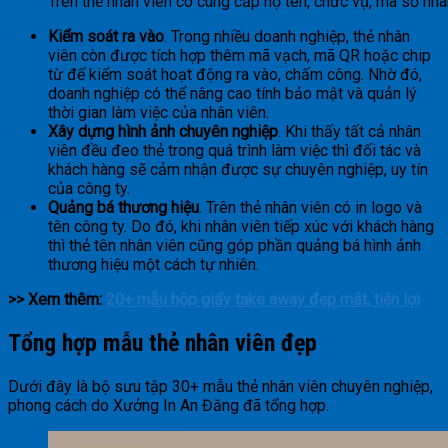
Trên thẻ nhân viên có cung cấp họ tên, chức vụ, mã số nh
Kiểm soát ra vào
. Trong nhiều doanh nghiệp, thẻ nhân
viên còn được tích hợp thêm mã vạch, mã QR hoặc chip
từ để kiểm soát hoạt động ra vào, chấm công. Nhờ đó,
doanh nghiệp có thể nâng cao tính bảo mật và quản lý
thời gian làm việc của nhân viên.
Xây dựng hình ảnh chuyên nghiệp
. Khi thấy tất cả nhân
viên đều đeo thẻ trong quá trình làm việc thì đối tác và
khách hàng sẽ cảm nhận được sự chuyên nghiệp, uy tín
của công ty.
Quảng bá thương hiệu
. Trên thẻ nhân viên có in logo và
tên công ty. Do đó, khi nhân viên tiếp xúc với khách hàng
thì thẻ tên nhân viên cũng góp phần quảng bá hình ảnh
thương hiệu một cách tự nhiên.
>> Xem thêm:
20+ mẫu hộp giấy take away đẹp mắt, tiện lợi
Tổng hợp mẫu thẻ nhân viên đẹp
Dưới đây là bộ sưu tập 30+ mẫu thẻ nhân viên chuyên nghiệp,
phong cách do Xưởng In An Đăng đã tổng hợp.