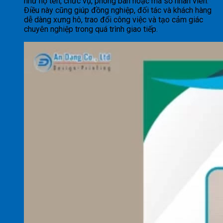
như họ tên, chức vụ, phòng ban hoặc mã số nhân viên.
Điều này cũng giúp đồng nghiệp, đối tác và khách hàng
dễ dàng xưng hô, trao đổi công việc và tạo cảm giác
chuyên nghiệp trong quá trình giao tiếp.