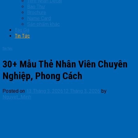
Tem Nhãn Decal
Bao Thư
Brochure
Name Card
Sản phẩm khác
Báo Giá
Tin Tức
Tin Tức
30+ Mẫu Thẻ Nhân Viên Chuyên
Nghiệp, Phong Cách
Posted on
13 Tháng 3, 2026
12 Tháng 3, 2026
by
Nguyet_Minh