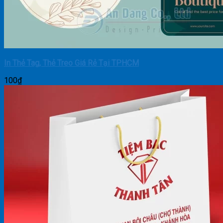
In Thẻ Tag, Thẻ Treo Giá Rẻ Tại TPHCM
100
₫