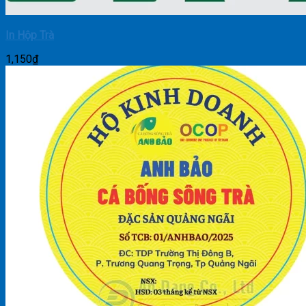
In Hộp Trà
1,150
₫