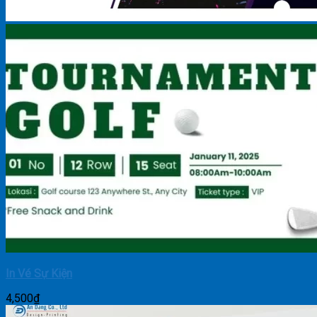
In Vé Sự Kiện
4,500
₫