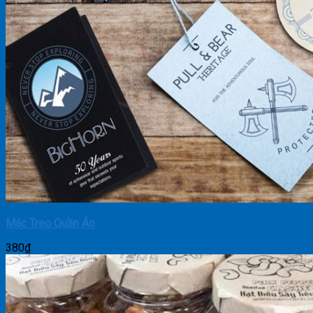
Mác Treo Quần Áo
380
₫