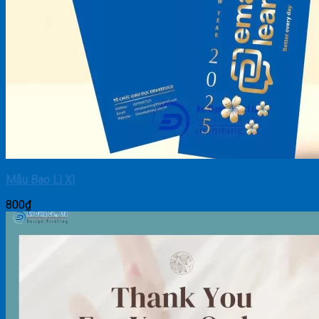
Mẫu Bao Lì Xì
800
₫