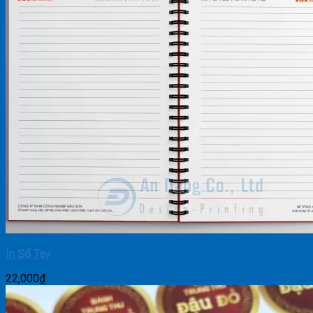
In Sổ Tay
22,000
₫