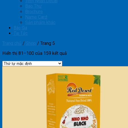
Tem Nhãn Decal
Bao Thư
Brochure
Name Card
Sản phẩm khác
Báo Giá
Tin Tức
Trang chủ
/
Shop
/
Trang 5
Hiển thị 81–100 của 159 kết quả