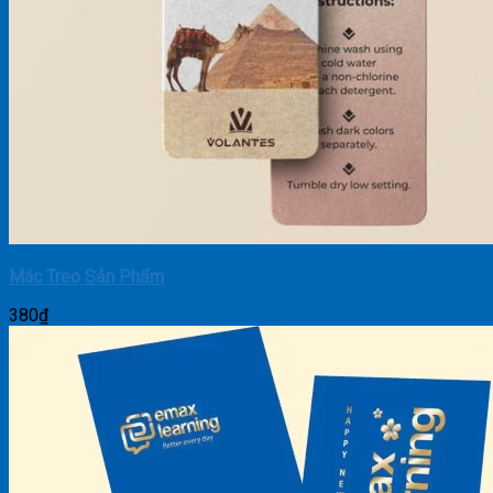
Mác Treo Sản Phẩm
380
₫