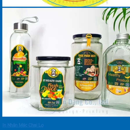
In Nhãn Mác Chai Lọ