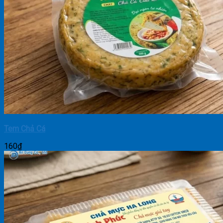
Tem Chả Cá
160
₫