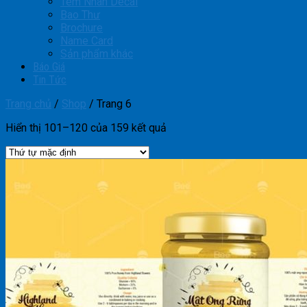
Tem Nhãn Decal
Bao Thư
Brochure
Name Card
Sản phẩm khác
Báo Giá
Tin Tức
Trang chủ
/
Shop
/
Trang 6
Hiển thị 101–120 của 159 kết quả