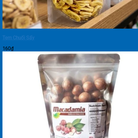
Tem Chuối Sấy
160
₫