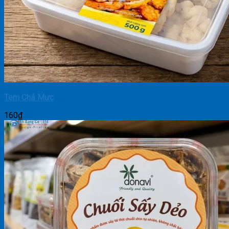
Tem Chả Mực
160
₫