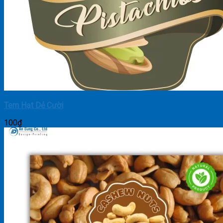
Tem Hạt Dẻ Cười
100
₫