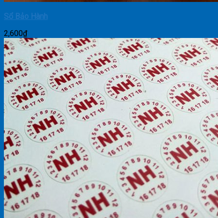
Sổ Bảo Hành
2,600
₫