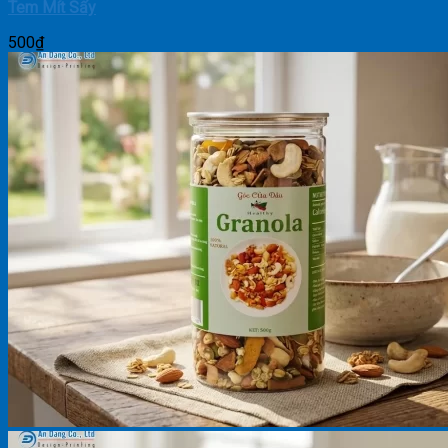
Tem Mít Sấy
500
₫