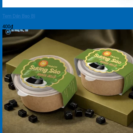
Tem Dán Bao Bì
400
₫