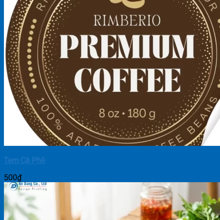
Tem Cà Phê
500
₫