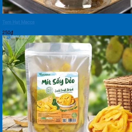
Tem Hạt Macca
250
₫