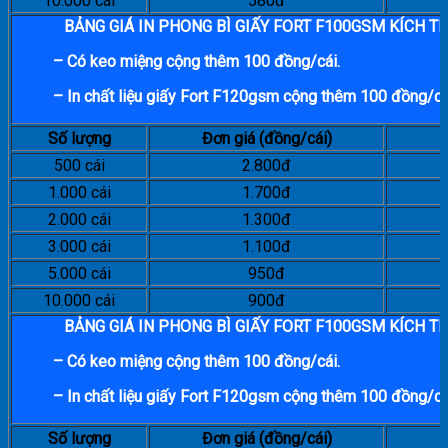
10.000 cái
580đ
BẢNG GIÁ IN PHONG BÌ GIẤY FORT F100GSM KÍCH 
– Có keo miệng cộng thêm 100 đồng/cái.
– In chất liệu giấy Fort F120gsm cộng thêm 100 đồng/cá
Số lượng
Đơn giá (đồng/cái)
500 cái
2.800đ
1.000 cái
1.700đ
2.000 cái
1.300đ
3.000 cái
1.100đ
5.000 cái
950đ
10.000 cái
900đ
BẢNG GIÁ IN PHONG BÌ GIẤY FORT F100GSM KÍCH 
– Có keo miệng cộng thêm 100 đồng/cái.
– In chất liệu giấy Fort F120gsm cộng thêm 100 đồng/cá
Số lượng
Đơn giá (đồng/cái)