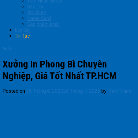
Tem Nhãn Decal
Bao Thư
Brochure
Name Card
Sản phẩm khác
Báo Giá
Tin Tức
Tin Tức
Xưởng In Phong Bì Chuyên
Nghiệp, Giá Tốt Nhất TP.HCM
Posted on
30 Tháng 6, 2025
28 Tháng 7, 2025
by
Tram Thinh