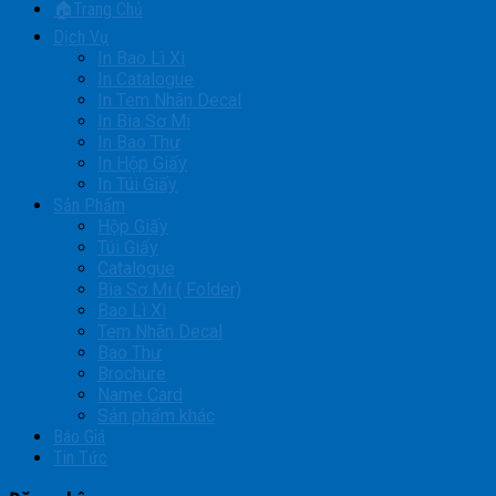
🏠Trang Chủ
Dịch Vụ
In Bao Lì Xì
In Catalogue
In Tem Nhãn Decal
In Bìa Sơ Mi
In Bao Thư
In Hộp Giấy
In Túi Giấy
Sản Phẩm
Hộp Giấy
Túi Giấy
Catalogue
Bìa Sơ Mi ( Folder)
Bao Lì Xì
Tem Nhãn Decal
Bao Thư
Brochure
Name Card
Sản phẩm khác
Báo Giá
Tin Tức