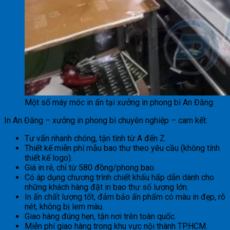
Một số máy móc in ấn tại xưởng in phong bì An Đăng
In An Đăng – xưởng in phong bì chuyên nghiệp – cam kết:
Tư vấn nhanh chóng, tận tình từ A đến Z.
Thiết kế miễn phí mẫu bao thư theo yêu cầu (không tính
thiết kế logo).
Giá in rẻ, chỉ từ 580 đồng/phong bao.
Có áp dụng chương trình chiết khấu hấp dẫn dành cho
những khách hàng đặt in bao thư số lượng lớn.
In ấn chất lượng tốt, đảm bảo ấn phẩm có màu in đẹp, rõ
nét, không bị lem màu.
Giao hàng đúng hẹn, tận nơi trên toàn quốc.
Miễn phí giao hàng trong khu vực nội thành TP.HCM.