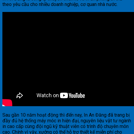
theo yêu cầu cho nhiều doanh nghiệp, cơ quan nhà nước.
Sau gần 10 năm hoạt động thì đến nay, In An Đăng đã trang bị
đầy đủ hệ thống máy móc in hiện đại, nguyên liệu vật tư ngành
in cao cấp cùng đội ngũ kỹ thuật viên có trình độ chuyên môn
cao. Chính vì vậy, xưởng có thể hỗ trợ thiết kế miễn phí cho