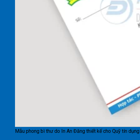
Mẫu phong bì thư do In An Đăng thiết kế cho Quỹ tín dụn