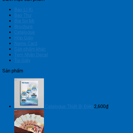
Bao Lì Xì
Bao Thư
Bìa Sơ Mi
Brochure
Catalogue
Hộp Giấy
Name Card
Sản phẩm khác
Tem Nhãn Decal
Túi Giấy
Sản phẩm
Catalogue Thiết Bị Điện
2,600
₫