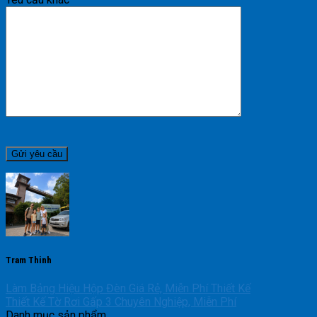
Tram Thinh
Làm Bảng Hiệu Hộp Đèn Giá Rẻ, Miễn Phí Thiết Kế
Thiết Kế Tờ Rơi Gấp 3 Chuyên Nghiệp, Miễn Phí
Danh mục sản phẩm