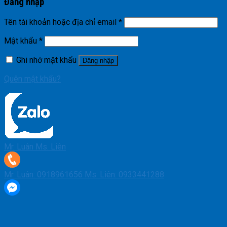
Đăng nhập
Tên tài khoản hoặc địa chỉ email
*
Mật khẩu
*
Ghi nhớ mật khẩu
Đăng nhập
Quên mật khẩu?
Mr. Luân
Ms. Liên
Mr. Luân: 0918961656
Ms. Liên: 0933441288