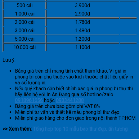
500 cái
3.900đ
1.000 cái
2.900đ
2.000 cái
1.780đ
3.000 cái
1.480đ
5.000 cái
1.200đ
10.000 cái
1.100đ
Lưu ý:
Bảng giá trên chỉ mang tính chất tham khảo. Vì giá in
phong bì còn phụ thuộc vào kích thước, chất liệu giấy in
và số lượng in.
Nếu quý khách cần biết chính xác giá in phong bì thư thì
hãy liên hệ với In An Đăng qua số hotline/zalo
0918961656
hoặc
0933441288
.
Bảng giá trên chưa bao gồm phí VAT 8%.
Miễn phí tư vấn và thiết kế mẫu phong bì thư đẹp.
Miễn phí giao hàng cho đơn giao trong nội thành TP.HCM.
>> Xem thêm:
Tổng hợp top 10 mẫu bao thư đẹp, ấn tượng