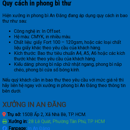
Quy cách in phong bì thư
Hiện xưởng in phong bì An Đăng đang áp dụng quy cách in bao
thư như sau:
Công nghệ in: In Offset.
Hệ màu: CMYK, in nhiều màu.
Chất liệu: giấy Fort 100 – 120gsm, hoặc các loại chất
liệu giấy khác theo yêu cầu của khách hàng.
Kích thước: Bao thư tiêu chuẩn A4, A5, A6 hoặc các kích
thước khác theo yêu cầu của khách hàng.
Kiểu dáng: phong bì nắp chữ nhật ngang, phong bì nắp
chéo, phong bì cửa sổ bóng kính.
Nếu quý khách cần in bao thư theo yêu cầu với mức giá rẻ thì
hãy liên hệ ngay với xưởng in phong bì An Đăng theo thông tin
bên dưới.
XƯỞNG IN AN ĐĂNG
Trụ sở:
150B Ấp 2, Xã Nhà Bè, TP. HCM.
Xưởng in:
28 Lê Quát, Phường Tân Phú, TP. HCM
.
Fanpage:
In An Đăng