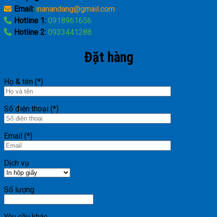
Email:
inanandang@gmail.com
Hotline 1:
0918961656
Hotline 2:
0933441288
Đặt hàng
Họ & tên (*)
Số điện thoại (*)
Email (*)
Dịch vụ
Số lượng
Yêu cầu khác