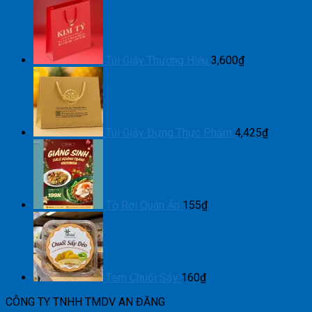
Túi Giấy Thương Hiệu
3,600
₫
Túi Giấy Đựng Thực Phẩm
4,425
₫
Tờ Rơi Quán Ăn
155
₫
Tem Chuối Sấy
160
₫
CÔNG TY TNHH TMDV AN ĐĂNG