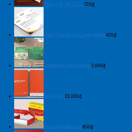
Bao Lì Xì Tết 2027
720
₫
Giấy Tiêu Đề Số Lượng Nhiều
420
₫
Catalogue Thực Phẩm
2,600
₫
In Sổ Tay
22,000
₫
Hộp Giấy Nắp Lật
850
₫