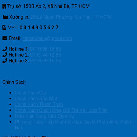
Trụ sở: 150B Ấp 2, Xã Nhà Bè, TP. HCM.
Xưởng in:
28 Lê Quát, Phường Tân Phú, TP. HCM.
MST:
0 3 1 4 9 0 5 6 2 7
Email:
inanandang@gmail.com
Hotline 1:
0918 96 16 56
Hotline 2:
0933 44 12 88
Hotline 3:
0918 78 16 56
Chính Sách
Chính Sách Giá
Chính Sách Bảo Mật
Chính Sách Thanh Toán
Chính Sách Giao Hàng, Đổi Trả Và Hoàn Tiền
Điều Kiện Cung Cấp Dịch Vụ
Phương Thức Tiếp Nhận Và Giải Quyết Phản Ánh, Khiếu
Nại